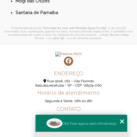
Mogi das Cruzes
Santana de Parnaíba
O conteúdo do texto "
Corrimão de Inox sob Medida Água Funda
" é de direito
reservado. Sua reprodução, parcial ou total, mesmo citando nossos links, é proibida sem
a autorização do autor. Crime de violação de direito autoral – artigo 184 do Código
Penal –
Lei 9610/98 - Lei de direitos autorais
.
ENDEREÇO
Rua Iporã, 162 - Vila Florindo
Itaquaquecetuba - SP - CEP: 08574-060
Horário de atendimento
Segunda á Sexta: 08h ás 18h
CONTATO
(11) 95290-6233
Olá! Fale agora pelo WhatsApp
(11) 98189-1344
contato@realizainox.com