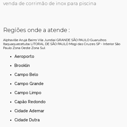
venda de corrimão de inox para piscina
Regiões onde a atende :
Alphaville
Arujá
Bairro Vila Jundiaí
GRANDE SÃO PAULO
Guarulhos
Itaquaquecetuba
LITORAL DE SÃO PAULO
Mogi das Cruzes
SP - Interior
São
Paulo
Zona Oeste
Zona Sul
Aeroporto
Brooklin
Campo Belo
Campo Grande
Campo Limpo
Capão Redondo
Cidade Ademar
Cidade Dutra