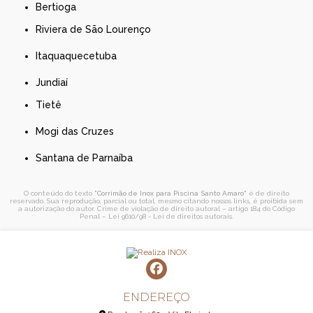
Bertioga
Riviera de São Lourenço
Itaquaquecetuba
Jundiaí
Tietê
Mogi das Cruzes
Santana de Parnaíba
O conteúdo do texto "
Corrimão de Inox para Piscina Santo Amaro
" é de direito
reservado. Sua reprodução, parcial ou total, mesmo citando nossos links, é proibida sem
a autorização do autor. Crime de violação de direito autoral – artigo 184 do Código
Penal –
Lei 9610/98 - Lei de direitos autorais
.
ENDEREÇO