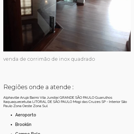
venda de corrimão de inox quadrado
Regiões onde a atende :
Alphaville
Arujá
Bairro Vila Jundiaí
GRANDE SÃO PAULO
Guarulhos
Itaquaquecetuba
LITORAL DE SÃO PAULO
Mogi das Cruzes
SP - Interior
São
Paulo
Zona Oeste
Zona Sul
Aeroporto
Brooklin
Campo Belo