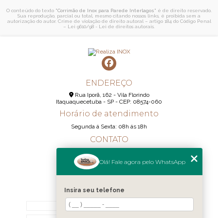
O conteúdo do texto "
Corrimão de Inox para Parede Interlagos
" é de direito reservado.
Sua reprodução, parcial ou total, mesmo citando nossos links, é proibida sem a
autorização do autor. Crime de violação de direito autoral – artigo 184 do Código Penal
–
Lei 9610/98 - Lei de direitos autorais
.
ENDEREÇO
Rua Iporã, 162 - Vila Florindo
Itaquaquecetuba - SP - CEP: 08574-060
Horário de atendimento
Segunda á Sexta: 08h ás 18h
CONTATO
(11) 95290-6233
Olá! Fale agora pelo WhatsApp
(11) 98189-1344
contato@realizainox.com
Insira seu telefone
MENU
HOME