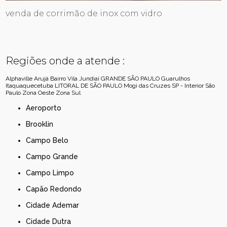
venda de corrimão de inox com vidro
Regiões onde a atende :
Alphaville
Arujá
Bairro Vila Jundiaí
GRANDE SÃO PAULO
Guarulhos
Itaquaquecetuba
LITORAL DE SÃO PAULO
Mogi das Cruzes
SP - Interior
São
Paulo
Zona Oeste
Zona Sul
Aeroporto
Brooklin
Campo Belo
Campo Grande
Campo Limpo
Capão Redondo
Cidade Ademar
Cidade Dutra