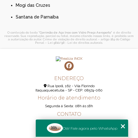
Mogi das Cruzes
Santana de Parnaíba
O conteúdo do texto "
Corrimão de Aço Inox com Vidro Preço Aeroporto
" é de direito
reservado. Sua reprodução, parcial ou total, mesmo citando nossos links, é proibida sem
a autorização do autor. Crime de violação de direito autoral – artigo 184 do Código
Penal –
Lei 9610/98 - Lei de direitos autorais
.
ENDEREÇO
Rua Iporã, 162 - Vila Florindo
Itaquaquecetuba - SP - CEP: 08574-060
Horário de atendimento
Segunda á Sexta: 08h ás 18h
CONTATO
(11) 95290-6233
Olá! Fale agora pelo WhatsApp
(11) 98189-1344
contato@realizainox.com