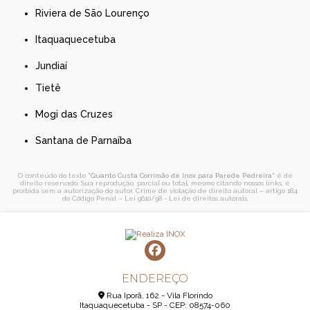
Riviera de São Lourenço
Itaquaquecetuba
Jundiaí
Tietê
Mogi das Cruzes
Santana de Parnaíba
O conteúdo do texto "
Quanto Custa Corrimão de Inox para Parede Pedreira
" é de
direito reservado. Sua reprodução, parcial ou total, mesmo citando nossos links, é
proibida sem a autorização do autor. Crime de violação de direito autoral – artigo 184
do Código Penal –
Lei 9610/98 - Lei de direitos autorais
.
ENDEREÇO
Rua Iporã, 162 - Vila Florindo
Itaquaquecetuba - SP - CEP: 08574-060