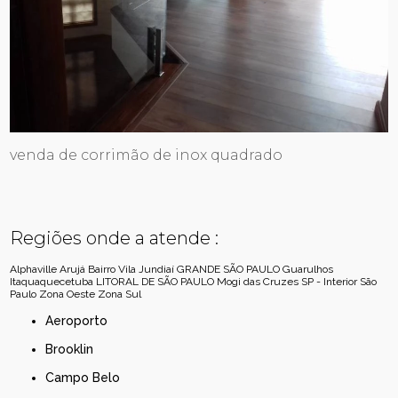
venda de corrimão de inox quadrado
Regiões onde a atende :
Alphaville
Arujá
Bairro Vila Jundiaí
GRANDE SÃO PAULO
Guarulhos
Itaquaquecetuba
LITORAL DE SÃO PAULO
Mogi das Cruzes
SP - Interior
São
Paulo
Zona Oeste
Zona Sul
Aeroporto
Brooklin
Campo Belo