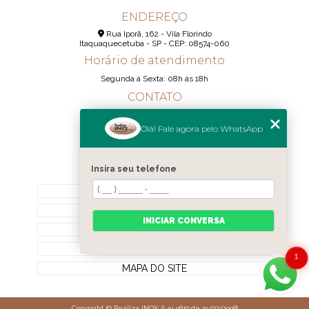
ENDEREÇO
Rua Iporã, 162 - Vila Florindo
Itaquaquecetuba - SP - CEP: 08574-060
Horário de atendimento
Segunda á Sexta: 08h ás 18h
CONTATO
(11) 95290-6233
Olá! Fale agora pelo WhatsApp
(11) 98189-1344
contato@realizainox.com
Insira seu telefone
MENU
HOME
QUEM SOMOS
INICIAR CONVERSA
CONTATO
CATEGORIAS
1
MAPA DO SITE
Copyright © Realiza INOX. (Lei 9610 de 19/02/1998)