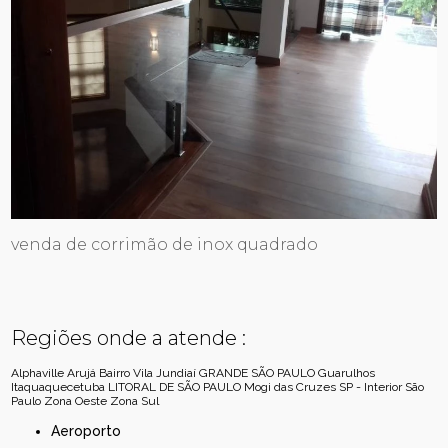
venda de corrimão de inox quadrado
Regiões onde a atende :
Alphaville
Arujá
Bairro Vila Jundiaí
GRANDE SÃO PAULO
Guarulhos
Itaquaquecetuba
LITORAL DE SÃO PAULO
Mogi das Cruzes
SP - Interior
São
Paulo
Zona Oeste
Zona Sul
Aeroporto