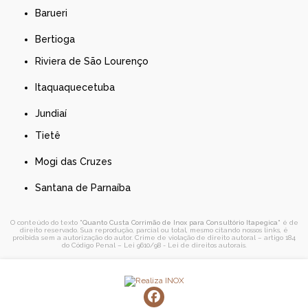
Barueri
Bertioga
Riviera de São Lourenço
Itaquaquecetuba
Jundiaí
Tietê
Mogi das Cruzes
Santana de Parnaíba
O conteúdo do texto "
Quanto Custa Corrimão de Inox para Consultório Itapegica
" é de
direito reservado. Sua reprodução, parcial ou total, mesmo citando nossos links, é
proibida sem a autorização do autor. Crime de violação de direito autoral – artigo 184
do Código Penal –
Lei 9610/98 - Lei de direitos autorais
.