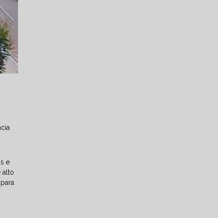
cia
s e
 alto
 para