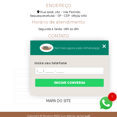
ENDEREÇO
Rua Iporã, 162 - Vila Florindo
Itaquaquecetuba - SP - CEP: 08574-060
Horário de atendimento
Segunda á Sexta: 08h ás 18h
CONTATO
(11) 95290-6233
Olá! Fale agora pelo WhatsApp
(11) 98189-1344
contato@realizainox.com
Insira seu telefone
MENU
HOME
QUEM SOMOS
INICIAR CONVERSA
CONTATO
CATEGORIAS
1
MAPA DO SITE
Copyright © Realiza INOX. (Lei 9610 de 19/02/1998)