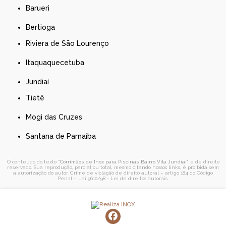
Barueri
Bertioga
Riviera de São Lourenço
Itaquaquecetuba
Jundiaí
Tietê
Mogi das Cruzes
Santana de Parnaíba
O conteúdo do texto "
Corrimãos de Inox para Piscinas Bairro Vila Jundiaí
" é de direito
reservado. Sua reprodução, parcial ou total, mesmo citando nossos links, é proibida sem
a autorização do autor. Crime de violação de direito autoral – artigo 184 do Código
Penal –
Lei 9610/98 - Lei de direitos autorais
.