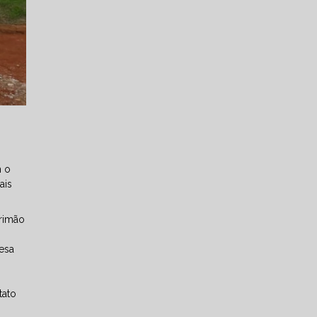
m o
ais
rrimão
resa
s
tato