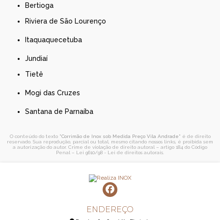
Bertioga
Riviera de São Lourenço
Itaquaquecetuba
Jundiaí
Tietê
Mogi das Cruzes
Santana de Parnaíba
O conteúdo do texto "
Corrimão de Inox sob Medida Preço Vila Andrade
" é de direito
reservado. Sua reprodução, parcial ou total, mesmo citando nossos links, é proibida sem
a autorização do autor. Crime de violação de direito autoral – artigo 184 do Código
Penal –
Lei 9610/98 - Lei de direitos autorais
.
ENDEREÇO