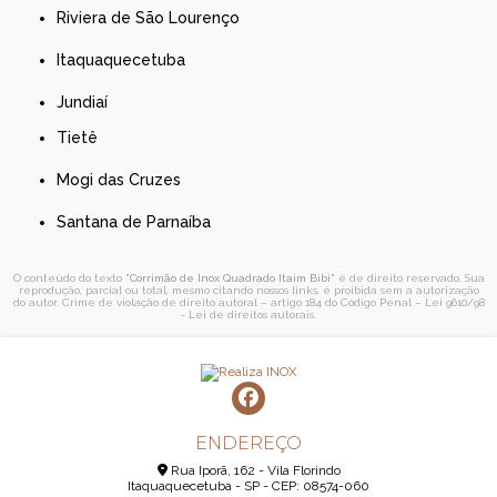
Riviera de São Lourenço
Itaquaquecetuba
Jundiaí
Tietê
Mogi das Cruzes
Santana de Parnaíba
O conteúdo do texto "
Corrimão de Inox Quadrado Itaim Bibi
" é de direito reservado. Sua
reprodução, parcial ou total, mesmo citando nossos links, é proibida sem a autorização
do autor. Crime de violação de direito autoral – artigo 184 do Código Penal –
Lei 9610/98
- Lei de direitos autorais
.
ENDEREÇO
Rua Iporã, 162 - Vila Florindo
Itaquaquecetuba - SP - CEP: 08574-060