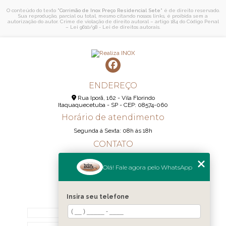
O conteúdo do texto "
Corrimão de Inox Preço Residencial Sete
" é de direito reservado.
Sua reprodução, parcial ou total, mesmo citando nossos links, é proibida sem a
autorização do autor. Crime de violação de direito autoral – artigo 184 do Código Penal
–
Lei 9610/98 - Lei de direitos autorais
.
ENDEREÇO
Rua Iporã, 162 - Vila Florindo
Itaquaquecetuba - SP - CEP: 08574-060
Horário de atendimento
Segunda á Sexta: 08h ás 18h
CONTATO
(11) 95290-6233
Olá! Fale agora pelo WhatsApp
(11) 98189-1344
contato@realizainox.com
Insira seu telefone
MENU
HOME