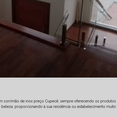
ta em corrimão de inox preço Cupecê, sempre oferecendo os produto
e beleza, proporcionando à sua residência ou estabelecimento muito