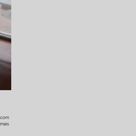
s com
 mais