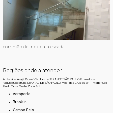
corrimão de inox para escada
Regiões onde a atende :
Alphaville
Arujá
Bairro Vila Jundiaí
GRANDE SÃO PAULO
Guarulhos
Itaquaquecetuba
LITORAL DE SÃO PAULO
Mogi das Cruzes
SP - Interior
São
Paulo
Zona Oeste
Zona Sul
Aeroporto
Brooklin
Campo Belo