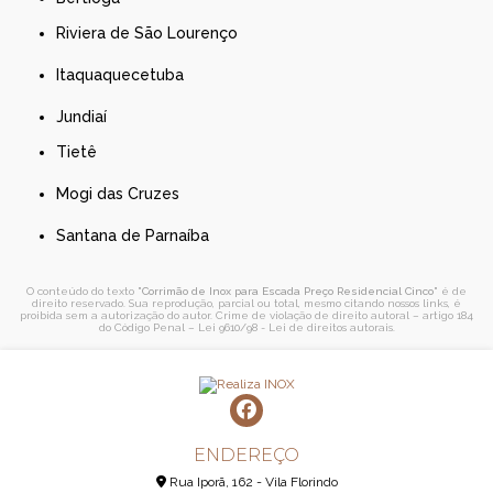
Riviera de São Lourenço
Itaquaquecetuba
Jundiaí
Tietê
Mogi das Cruzes
Santana de Parnaíba
O conteúdo do texto "
Corrimão de Inox para Escada Preço Residencial Cinco
" é de
direito reservado. Sua reprodução, parcial ou total, mesmo citando nossos links, é
proibida sem a autorização do autor. Crime de violação de direito autoral – artigo 184
do Código Penal –
Lei 9610/98 - Lei de direitos autorais
.
ENDEREÇO
Rua Iporã, 162 - Vila Florindo