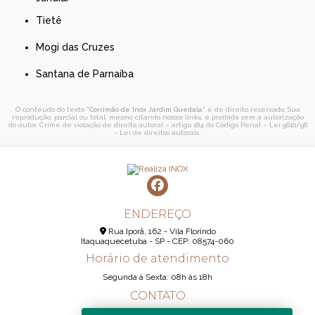
Tietê
Mogi das Cruzes
Santana de Parnaíba
O conteúdo do texto "
Corrimão de Inox Jardim Guedala
" é de direito reservado. Sua
reprodução, parcial ou total, mesmo citando nossos links, é proibida sem a autorização
do autor. Crime de violação de direito autoral – artigo 184 do Código Penal –
Lei 9610/98
- Lei de direitos autorais
.
ENDEREÇO
Rua Iporã, 162 - Vila Florindo
Itaquaquecetuba - SP - CEP: 08574-060
Horário de atendimento
Segunda á Sexta: 08h ás 18h
CONTATO
(11) 95290-6233