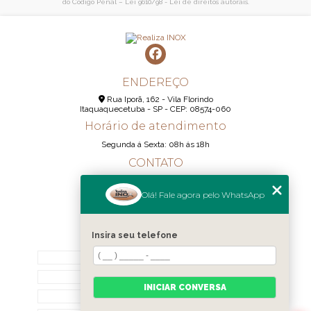
do Código Penal –
Lei 9610/98 - Lei de direitos autorais
.
ENDEREÇO
Rua Iporã, 162 - Vila Florindo
Itaquaquecetuba - SP - CEP: 08574-060
Horário de atendimento
Segunda á Sexta: 08h ás 18h
CONTATO
(11) 95290-6233
Olá! Fale agora pelo WhatsApp
(11) 98189-1344
contato@realizainox.com
Insira seu telefone
MENU
HOME
QUEM SOMOS
INICIAR CONVERSA
CONTATO