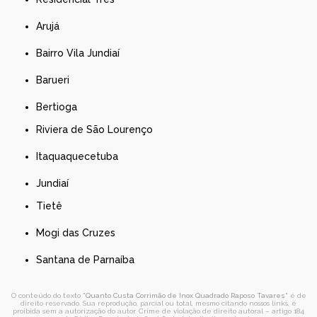
Arujá
Bairro Vila Jundiaí
Barueri
Bertioga
Riviera de São Lourenço
Itaquaquecetuba
Jundiaí
Tietê
Mogi das Cruzes
Santana de Parnaíba
O conteúdo do texto "
Quanto Custa Corrimão de Inox Quadrado Raposo Tavares
" é de
direito reservado. Sua reprodução, parcial ou total, mesmo citando nossos links, é
proibida sem a autorização do autor. Crime de violação de direito autoral – artigo 184