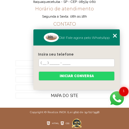
Itaquaquecetuba - SP - CEP: 08574-060
Horário de atendimento
Segunda á Sexta: 08h ás 18h
CONTATO
(11) 95290-6233
Olá! Fale agora pelo WhatsApp
(11) 98189-1344
contato@realizainox.com
Insira seu telefone
MENU
HOME
QUEM SOMOS
INICIAR CONVERSA
CONTATO
CATEGORIAS
1
MAPA DO SITE
Copyright © Realiza INOX. (Lei 9610 de 19/02/1998)
HTML
CSS