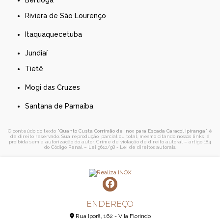
Bertioga
Riviera de São Lourenço
Itaquaquecetuba
Jundiaí
Tietê
Mogi das Cruzes
Santana de Parnaíba
O conteúdo do texto "
Quanto Custa Corrimão de Inox para Escada Caracol Ipiranga
" é
de direito reservado. Sua reprodução, parcial ou total, mesmo citando nossos links, é
proibida sem a autorização do autor. Crime de violação de direito autoral – artigo 184
do Código Penal –
Lei 9610/98 - Lei de direitos autorais
.
ENDEREÇO
Rua Iporã, 162 - Vila Florindo