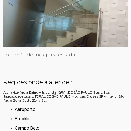
corrimão de inox para escada
Regiões onde a atende :
Alphaville
Arujá
Bairro Vila Jundiaí
GRANDE SÃO PAULO
Guarulhos
Itaquaquecetuba
LITORAL DE SÃO PAULO
Mogi das Cruzes
SP - Interior
São
Paulo
Zona Oeste
Zona Sul
Aeroporto
Brooklin
Campo Belo