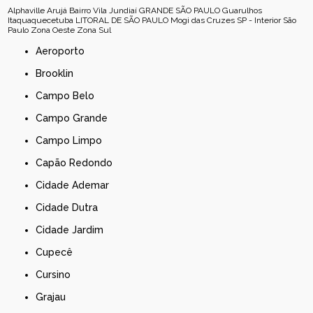
Alphaville
Arujá
Bairro Vila Jundiaí
GRANDE SÃO PAULO
Guarulhos
Itaquaquecetuba
LITORAL DE SÃO PAULO
Mogi das Cruzes
SP - Interior
São
Paulo
Zona Oeste
Zona Sul
Aeroporto
Brooklin
Campo Belo
Campo Grande
Campo Limpo
Capão Redondo
Cidade Ademar
Cidade Dutra
Cidade Jardim
Cupecê
Cursino
Grajau