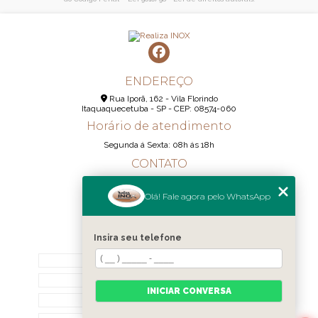
ENDEREÇO
Rua Iporã, 162 - Vila Florindo
Itaquaquecetuba - SP - CEP: 08574-060
Horário de atendimento
Segunda á Sexta: 08h ás 18h
CONTATO
(11) 95290-6233
Olá! Fale agora pelo WhatsApp
(11) 98189-1344
contato@realizainox.com
Insira seu telefone
MENU
HOME
QUEM SOMOS
INICIAR CONVERSA
CONTATO