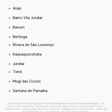
Arujá
Bairro Vila Jundiaí
Barueri
Bertioga
Riviera de São Lourenço
Itaquaquecetuba
Jundiaí
Tietê
Mogi das Cruzes
Santana de Parnaíba
O conteúdo do texto "
Quanto Custa Corrimão de Inox com Vidro Invernada
" é de
direito reservado. Sua reprodução, parcial ou total, mesmo citando nossos links, é
proibida sem a autorização do autor. Crime de violação de direito autoral – artigo 184
do Código Penal –
Lei 9610/98 - Lei de direitos autorais
.