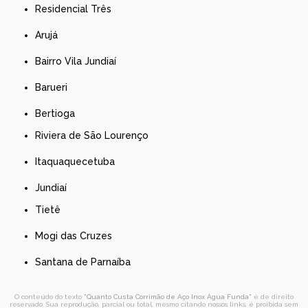
Residencial Três
Arujá
Bairro Vila Jundiaí
Barueri
Bertioga
Riviera de São Lourenço
Itaquaquecetuba
Jundiaí
Tietê
Mogi das Cruzes
Santana de Parnaíba
O conteúdo do texto "
Quanto Custa Corrimão de Aço Inox Água Funda
" é de direito
reservado. Sua reprodução, parcial ou total, mesmo citando nossos links, é proibida sem