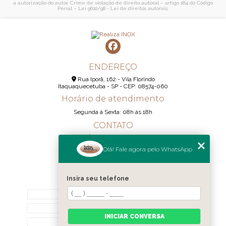
a autorização do autor. Crime de violação de direito autoral – artigo 184 do Código
Penal –
Lei 9610/98 - Lei de direitos autorais
.
ENDEREÇO
Rua Iporã, 162 - Vila Florindo
Itaquaquecetuba - SP - CEP: 08574-060
Horário de atendimento
Segunda á Sexta: 08h ás 18h
CONTATO
(11) 95290-6233
Olá! Fale agora pelo WhatsApp
(11) 98189-1344
contato@realizainox.com
Insira seu telefone
MENU
HOME
QUEM SOMOS
INICIAR CONVERSA
CONTATO