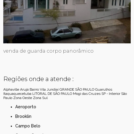
venda de guarda corpo panorâmico
Regiões onde a atende :
Alphaville
Arujá
Bairro Vila Jundiaí
GRANDE SÃO PAULO
Guarulhos
Itaquaquecetuba
LITORAL DE SÃO PAULO
Mogi das Cruzes
SP - Interior
São
Paulo
Zona Oeste
Zona Sul
Aeroporto
Brooklin
Campo Belo