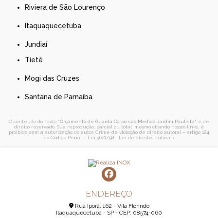
Riviera de São Lourenço
Itaquaquecetuba
Jundiaí
Tietê
Mogi das Cruzes
Santana de Parnaíba
O conteúdo do texto "
Orçamento de Guarda Corpo sob Medida Jardim Paulista
" é de
direito reservado. Sua reprodução, parcial ou total, mesmo citando nossos links, é
proibida sem a autorização do autor. Crime de violação de direito autoral – artigo 184
do Código Penal –
Lei 9610/98 - Lei de direitos autorais
.
ENDEREÇO
Rua Iporã, 162 - Vila Florindo
Itaquaquecetuba - SP - CEP: 08574-060